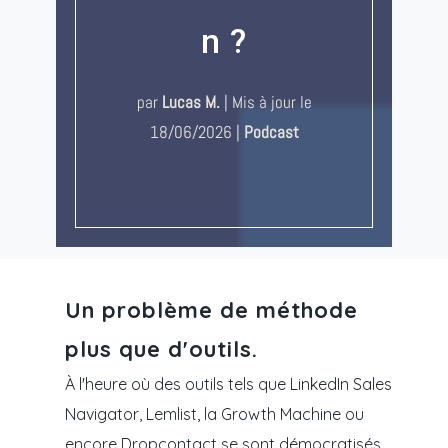
n ?
par
Lucas M.
|
Mis à jour le
18/06/2026
|
Podcast
Un problème de méthode
plus que d'outils.
À l'heure où des outils tels que LinkedIn Sales
Navigator, Lemlist, la Growth Machine ou
encore Dropcontact se sont démocratisés,