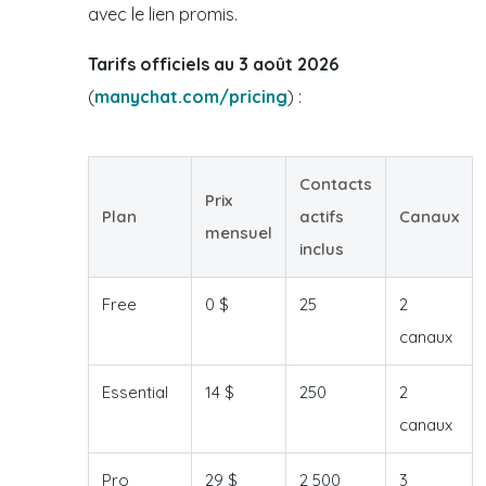
avec le lien promis.
Tarifs officiels au 3 août 2026
(
manychat.com/pricing
) :
Contacts
Prix
Plan
actifs
Canaux
mensuel
inclus
Free
0 $
25
2
canaux
Essential
14 $
250
2
canaux
Pro
29 $
2 500
3