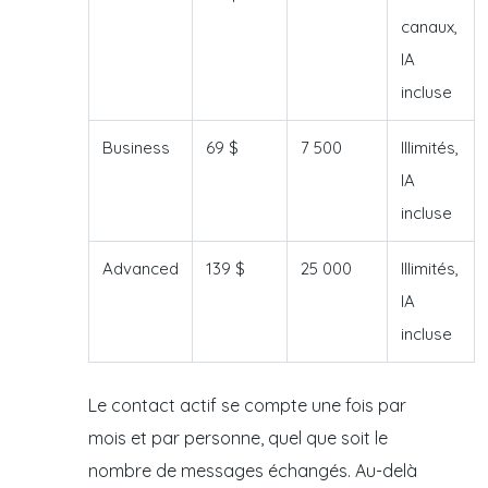
canaux,
IA
incluse
Business
69 $
7 500
Illimités,
IA
incluse
Advanced
139 $
25 000
Illimités,
IA
incluse
Le contact actif se compte une fois par
mois et par personne, quel que soit le
nombre de messages échangés. Au-delà