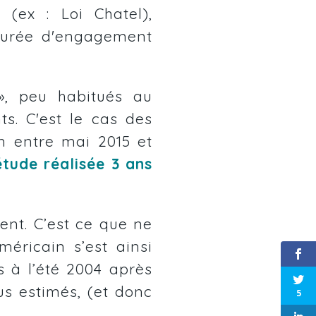
ce
(ex : Loi Chatel)
,
 durée d'engagement
»
, peu habitués au
ts. C'est le cas des
on entre mai 2015 et
'étude réalisée 3 ans
ment. C’est ce que ne
méricain s’est ainsi
 à l’été 2004 après
us estimés,
(et donc
5
.