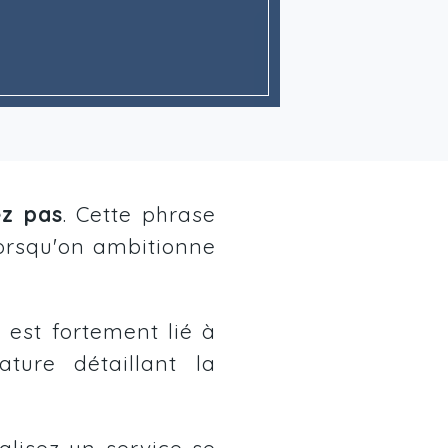
ez pas
. Cette phrase
orsqu'on ambitionne
est fortement lié à
rature détaillant la
ialisez un service se