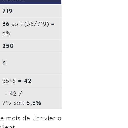
719
36
soit
(36/719) =
5%
250
6
36+6
= 42
= 42 /
719
soit
5,8%
le mois de Janvier a
lient.