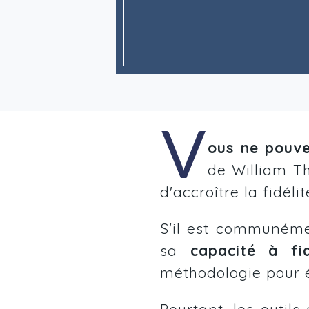
V
ous ne pouve
de William T
d'accroître la fidélit
S'il est communéme
sa
capacité à fid
méthodologie pour év
Pourtant, les outils