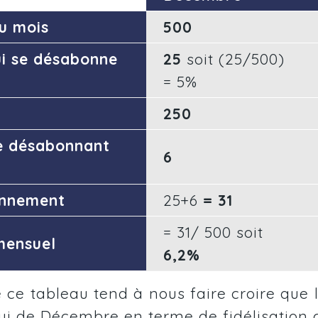
du mois
500
ui se désabonne
25
soit (25/500)
= 5%
250
e désabonnant
6
onnement
25+6
= 31
= 31/ 500
soit
 mensuel
6,2%
e ce tableau tend à nous faire croire que 
ui de Décembre en terme de fidélisation c