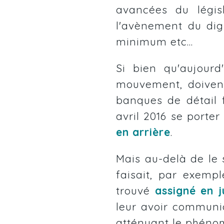
avancées du légis
l'avènement du dig
minimum etc...
Si bien qu'aujour
mouvement, doivent 
banques de détail f
avril 2016 se porter
en arrière
.
Mais au-delà de le s
faisait, par exempl
trouvé
assigné en j
leur avoir communi
atténuant le phéno